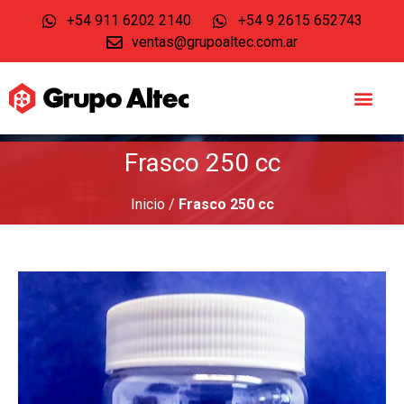
+54 911 6202 2140
+54 9 2615 652743
ventas@grupoaltec.com.ar
Frasco 250 cc
Inicio
/
Frasco 250 cc