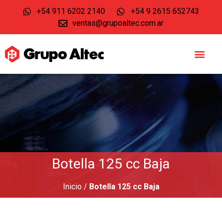
+54 911 6202 2140
+54 9 2615 652743
ventas@grupoaltec.com.ar
Botella 125 cc Baja
Inicio
/
Botella 125 cc Baja